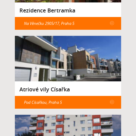
Rezidence Bertramka
Na Věnečku 2905/17, Praha 5
Atriové vily Císařka
Pod Císařkou, Praha 5