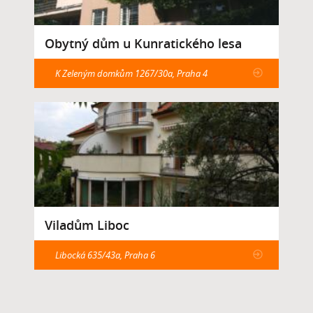
Obytný dům u Kunratického lesa
K Zeleným domkům 1267/30a, Praha 4
Viladům Liboc
Libocká 635/43a, Praha 6