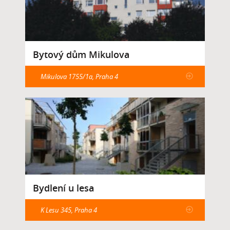
Bytový dům Mikulova
Mikulova 1755/1a, Praha 4
Bydlení u lesa
K Lesu 345, Praha 4