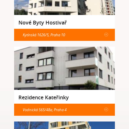
Nové Byty Hostivař
Kytínská 1626/5, Praha 10
Rezidence Kateřinky
Vodnická 565/48a, Praha 4