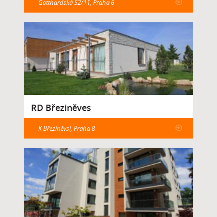
Gotthardská 52/11, Praha 6
RD Březiněves
K Březiněvsi, Praha 8