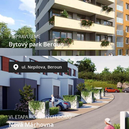
PŘIPRAVUJEME
Bytový park Beroun
ul. Nepilova, Beroun
VI. ETAPA RODINNÝCH DOMŮ
Nová Máchovna