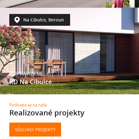
Na Cibulce, Beroun
PŘIPRAVUJEME
RD Na Cibulce
Podívejte se na naše
Realizované projekty
VŠECHNY PROJEKTY